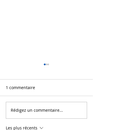
1 commentaire
Rédigez un commentaire...
41° Foire au Vin -
Chasse aux œuf
Ceyzériat (01)
Domaine - Same
Avril 2026
Les plus récents