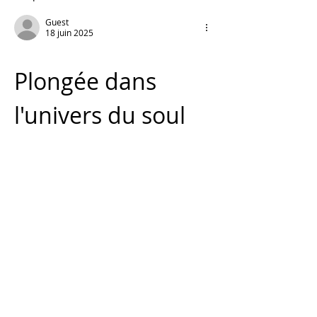
Guest
18 juin 2025
Plongée dans 
l'univers du soul 
bag et de 
l'élégance 
intemporelle
L'article sur le 
soul bag
 du Domaine Les 
Asseyras capture parfaitement l'essence 
de cet accessoire unique, à la croisée 
des chemins entre artisanat et 
expression culturelle. En tant que 