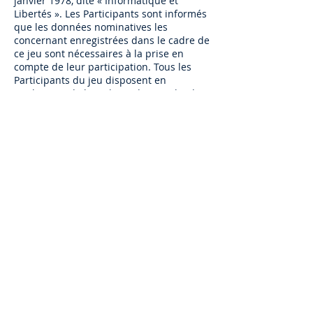
janvier 1978, dite « Informatique et
Libertés ». Les Participants sont informés
que les données nominatives les
concernant enregistrées dans le cadre de
ce jeu sont nécessaires à la prise en
compte de leur participation. Tous les
Participants du jeu disposent en
application de l'article 27 de cette loi d'un
droit d'accès et de rectification et de
suppression des données les concernant.
ARTICLE 7 -
RESPONSABILITE
La responsabilité de la société
organisatrice est strictement limitée au
tirage au sort du gagnant sur Facebook et
Instagram. La société organisatrice ne
saurait être tenue pour responsable de
l'encombrement du réseau Internet, de la
qualité de l'équipement des internautes,
ni de la qualité de leur mode d'accès qui
pourraient avoir des répercussions sur le
délai d'acheminement des réponses ou
sur le temps de connexion nécessaire à