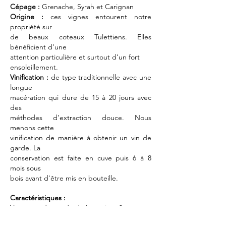
Cépage :
Grenache, Syrah et Carignan
Origine :
ces vignes entourent notre
propriété sur
de beaux coteaux Tulettiens. Elles
bénéficient d’une
attention particulière et surtout d’un fort
ensoleillement.
Vinification :
de type traditionnelle avec une
longue
macération qui dure de 15 à 20 jours avec
des
méthodes d’extraction douce. Nous
menons cette
vinification de manière à obtenir un vin de
garde. La
conservation est faite en cuve puis 6 à 8
mois sous
bois avant d’être mis en bouteille.
Caractéristiques :
Vous avez demandé de la matière ?
Vous croquez des fruits noirs bien mûrs puis